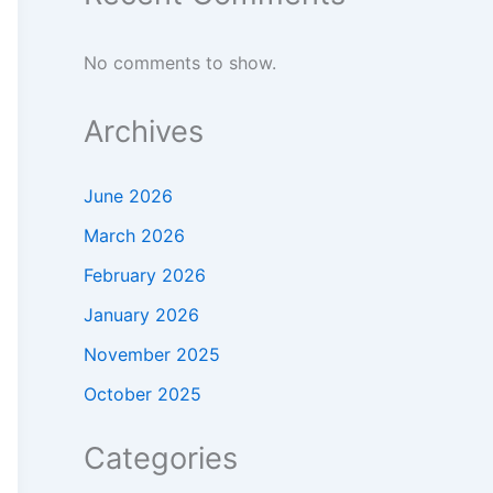
No comments to show.
Archives
June 2026
March 2026
February 2026
January 2026
November 2025
October 2025
Categories