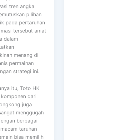
si tren angka
emutuskan pilihan
ik pada pertaruhan
ormasi tersebut amat
a dalam
katkan
inan menang di
enis permainan
gan strategi ini.
anya itu, Toto HK
 komponen dari
ongkong juga
sangat menggugah
Dengan berbagai
macam taruhan
emain bisa memilih