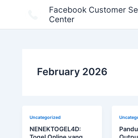
Skip
Facebook Customer Ser
to
Center
content
February 2026
Uncategorized
Uncateg
NENEKTOGEL4D:
Pandu
Togel Online yang
Outpu