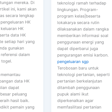
tungan mereka. Di
teknologi ramah terhadap
tikel ini, kami akan
lingkungan. Program-
s secara lengkap
program kelas|beserta
 pengeluaran HK
lokakarya secara rutin
, keluaran HK
dilaksanakan dalam rangka
serta data HK
memberikan informasi soal
te setiap hari yang
penggunaan energi yang
nda gunakan
dapat diperbarui juga
 referensi dalam
pengurangan emisi karbon.
 togel.
pengeluaran sgp
Terobosan baru untuk
 memantau
teknologi pertanian, seperti
bangan data HK
pertanian berkelanjutan
alian dapat
ditambah penggunaan
besar peluang
pupuk alami ikut
raih hasil baik.
diperkenalkan agar
edikit pemain yang
memfasilitasi pertanian