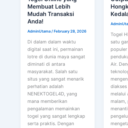
Membuat Lebih
Hongk
Mudah Transaksi
Kedal
Anda!
AdminUt
AdminUtama
/
February 28, 2026
Togel H
Di dalam dalam waktu
satu ga
digital saat ini, permainan
populer
lotre di dunia maya sangat
penduku
diminati di antara
Air. De
masyarakat. Salah satu
teknolog
situs yang sangat menarik
mengena
perhatian adalah
diakses
NENEKTOGEL4D, yang
melalui 
mana memberikan
malam, 
pengalaman memainkan
menanti
togel yang sangat lengkap
pengelu
serta praktis. Dengan
menget